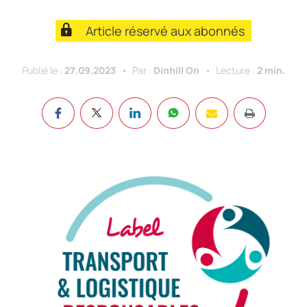
Article réservé aux abonnés
Publié le :
27.09.2023
Par :
Dinhill On
Lecture :
2 min.