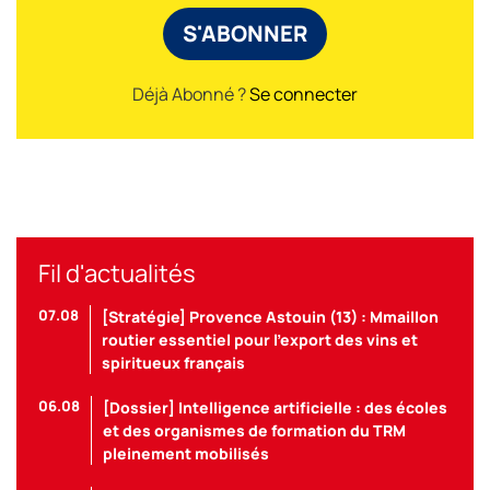
S'ABONNER
Déjà Abonné ?
Se connecter
Fil d'actualités
07.08
[Stratégie] Provence Astouin (13) : Mmaillon
routier essentiel pour l’export des vins et
spiritueux français
06.08
[Dossier] Intelligence artificielle : des écoles
et des organismes de formation du TRM
pleinement mobilisés