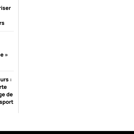
riser
rs
se »
urs :
rte
ge de
sport