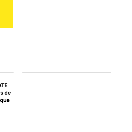
GATE
s de
ique