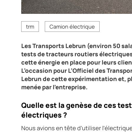
Les Transports Lebrun testent plusieurs camions éle
trm
Camion électrique
livraison régionale de maisons de champagne.
Crédit photo Transports Lebrun
Les Transports Lebrun (environ 50 sal
tests de tracteurs routiers électrique
cette énergie en place pour leurs cli
L’occasion pour L’Officiel des Transpo
Lebrun de cette expérimentation et, p
menée par l’entreprise.
Quelle est la genèse de ces tes
électriques ?
Nous avions en tête d’utiliser l’électriqu