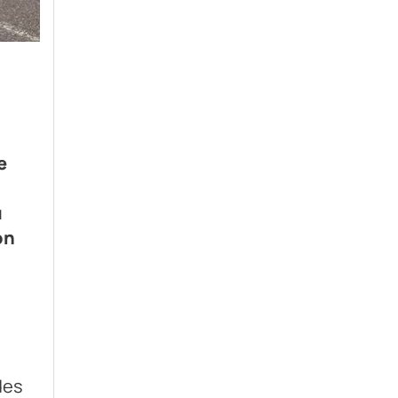
e
u
on
des