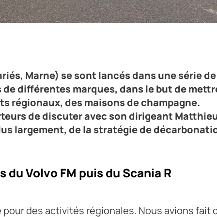
ctriques en vue d'en intégrer plusieurs à leur flotte pour la
ariés, Marne) se sont lancés dans une série de
s de différentes marques, dans le but de mettr
ents régionaux, des maisons de champagne.
rteurs de discuter avec son dirigeant Matthie
lus largement, de la stratégie de décarbonati
ts du Volvo FM puis du Scania R
e pour des activités régionales. Nous avions fait 