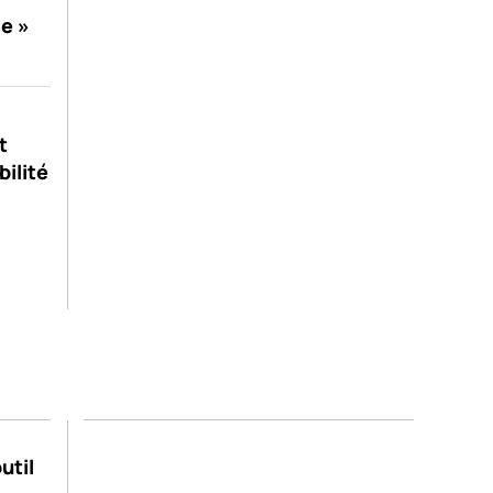
se »
t
bilité
util