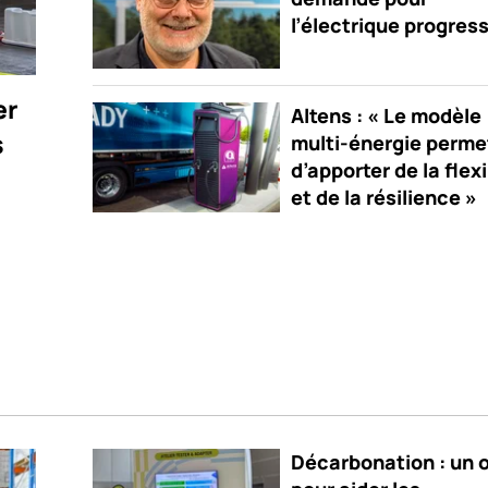
l’électrique progres
er
Altens : « Le modèle
s
multi-énergie perme
d’apporter de la flexi
et de la résilience »
Décarbonation : un o