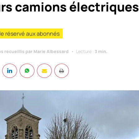
urs camions électriques
cle réservé aux abonnés
s recueillis par Marie Albessard
Lecture :
3 min.