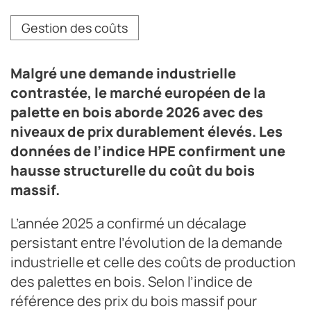
Le niveau de prix des palettes a progressé de près de
Gestion des coûts
12% en un an.
Crédit photo Volupal
Malgré une demande industrielle
contrastée, le marché européen de la
palette en bois aborde 2026 avec des
niveaux de prix durablement élevés. Les
données de l’indice HPE confirment une
hausse structurelle du coût du bois
massif.
L’année 2025 a confirmé un décalage
persistant entre l’évolution de la demande
industrielle et celle des coûts de production
des palettes en bois. Selon l’indice de
référence des prix du bois massif pour