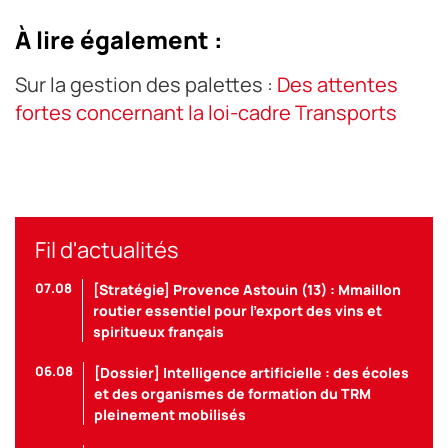
À lire également :
Sur la gestion des palettes :
Des attentes
fortes concernant la loi-cadre Transports
Fil d'actualités
07.08
[Stratégie] Provence Astouin (13) : Mmaillon
routier essentiel pour l’export des vins et
spiritueux français
06.08
[Dossier] Intelligence artificielle : des écoles
et des organismes de formation du TRM
pleinement mobilisés