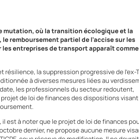
 de loi de finances pour 2025, déposé par le Gouvernement le 10
 réduire le remboursement partiel de l’ex-TICPE, sous réserve d
ification du principe de remboursement de l’ex-TICPE pour l’année
 mutation, où la transition écologique et la
le remboursement partiel de l’accise sur les
r les entreprises de transport apparaît comm
et résilience, la suppression progressive de l’ex-
onditionnée à diverses mesures liées au verdisse
 date, les professionnels du secteur redoutent,
projet de loi de finances des dispositions visant
mboursement.
il est à noter que le projet de loi de finances po
octobre dernier, ne propose aucune mesure visa
TICPE, sous réserve de modification. Il ne devrait