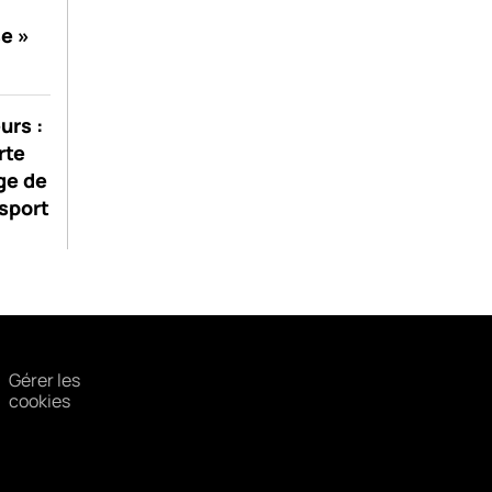
se »
urs :
rte
ge de
sport
Gérer les
cookies