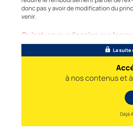
donc pas y avoir de modification du prin
venir.
Qu’est-ce que l’accise sur les p
La suite
Accé
à nos contenus et 
Déjà 