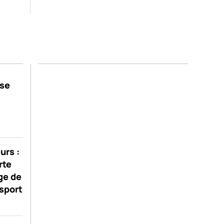
se
urs :
rte
ge de
sport