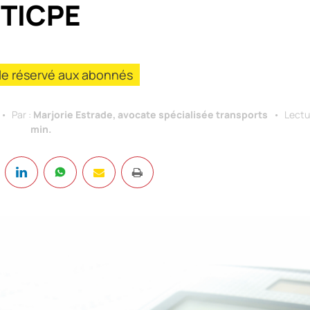
TICPE
cle réservé aux abonnés
Par :
Marjorie Estrade, avocate spécialisée transports
Lectu
min.