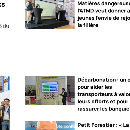
cs
Matières dangereuse
l'ATMD veut donner 
jeunes l'envie de rej
la filière
5 du
Décarbonation : un o
pour aider les
transporteurs à valo
leurs efforts et pour
rassurer les banquie
Petit Forestier : « La