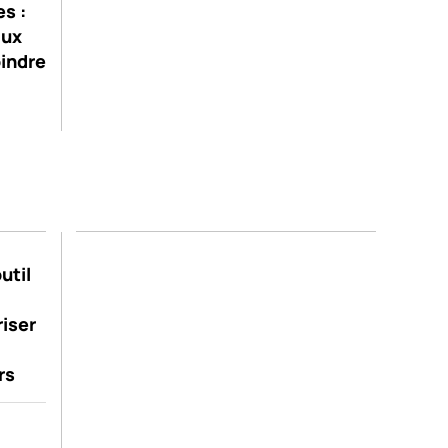
s :
aux
oindre
util
riser
rs