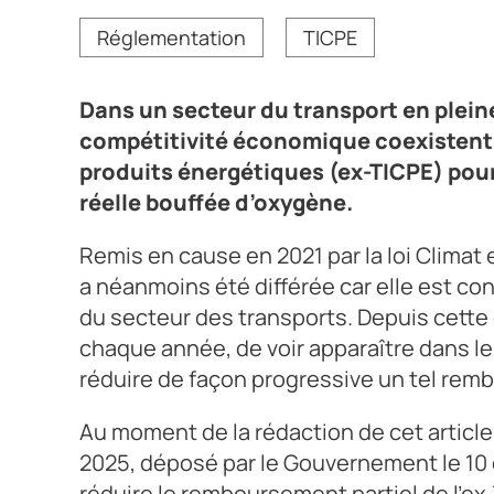
Au moment de la rédaction de cet article, le projet
Réglementation
TICPE
octobre dernier, ne propose aucune mesure visant à
modification. Il ne devrait donc pas y avoir de mod
venir.
Dans un secteur du transport en pleine
Crédit photo AdobeStock
compétitivité économique coexistent, 
produits énergétiques (ex-TICPE) pou
réelle bouffée d’oxygène.
Remis en cause en 2021 par la loi Climat 
a néanmoins été différée car elle est c
du secteur des transports. Depuis cette
chaque année, de voir apparaître dans le 
réduire de façon progressive un tel re
Au moment de la rédaction de cet article, 
2025, déposé par le Gouvernement le 10 
réduire le remboursement partiel de l’ex-