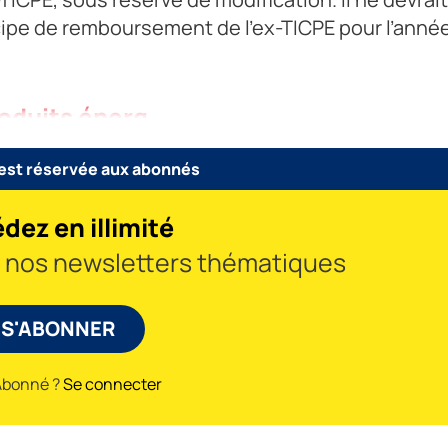
cipe de remboursement de l’ex-TICPE pour l’anné
roduits énerg
 est réservée aux abonnés
dez en illimité
à nos newsletters thématiques
S'ABONNER
Abonné ?
Se connecter