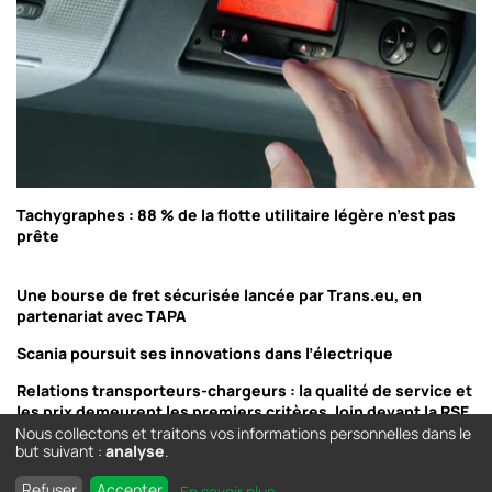
Tachygraphes : 88 % de la flotte utilitaire légère n’est pas
prête
Une bourse de fret sécurisée lancée par Trans.eu, en
partenariat avec TAPA
Scania poursuit ses innovations dans l’électrique
Relations transporteurs-chargeurs : la qualité de service et
les prix demeurent les premiers critères, loin devant la RSE
Nous collectons et traitons vos informations personnelles dans le
but suivant :
analyse
.
Refuser
Accepter
En savoir plus
...