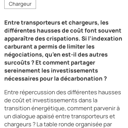
Chargeur
Lobodis et président du GIE Pointe de Bretagne, Thierry
Ambroise, directeur général d’Ambroise-Bouvier
Transports (53) et Jérôme Plâ, président de Vingeanne
Entre transporteurs et chargeurs, les
Transport (52) et coprésident du groupement Astre.
différentes hausses de coût font souvent
Crédit photo G. I.
apparaître des crispations. Si l’indexation
carburant a permis de limiter les
négociations, qu’en est-il des autres
surcoûts ? Et comment partager
sereinement les investissements
nécessaires pour la décarbonation ?
Entre répercussion des différentes hausses
de coût et investissements dans la
transition énergétique, comment parvenir à
un dialogue apaisé entre transporteurs et
chargeurs ? La table ronde organisée par