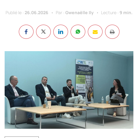
Publié le :
26.06.2026
Par :
Gwenaëlle Ily
Lecture :
9 min.
Guillaume Brohan, responsable logistique de Café