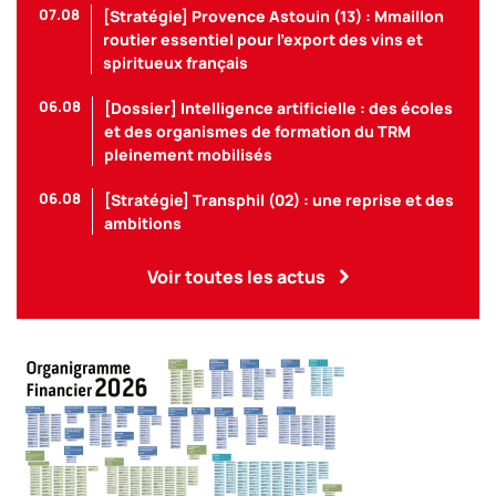
07.08
[Stratégie] Provence Astouin (13) : Mmaillon
routier essentiel pour l’export des vins et
spiritueux français
06.08
[Dossier] Intelligence artificielle : des écoles
et des organismes de formation du TRM
pleinement mobilisés
06.08
[Stratégie] Transphil (02) : une reprise et des
ambitions
Voir toutes les actus