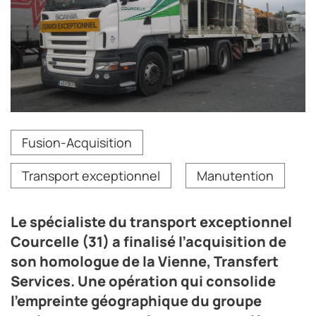
Le groupe Courcelle (31) est spécialisé dans le
Fusion-Acquisition
transport exceptionnel et la manutention lourde.
Crédit photo DR
Transport exceptionnel
Manutention
Le spécialiste du transport exceptionnel
Courcelle (31) a finalisé l’acquisition de
son homologue de la Vienne, Transfert
Services. Une opération qui consolide
l’empreinte géographique du groupe