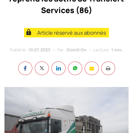
Services (86)
Article réservé aux abonnés
Publié le :
10.07.2023
Par :
Dinhill On
Lecture :
1 min.