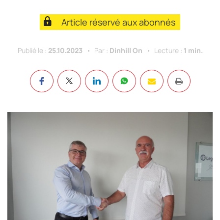
Article réservé aux abonnés
Publié le :
25.10.2023
Par :
Dinhill On
Lecture :
1 min.