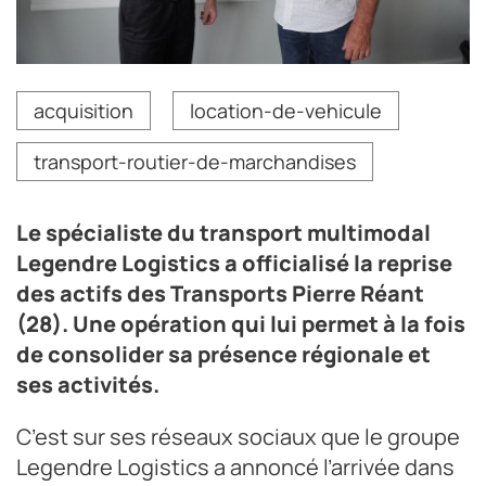
De gauche à droite : Damien Tricard, président de
acquisition
location-de-vehicule
Legendre Logistics et Pierre Réant, dirigeant des
Transports éponymes.
transport-routier-de-marchandises
Crédit photo Legendre Logistics
Le spécialiste du transport multimodal
Legendre Logistics a officialisé la reprise
des actifs des Transports Pierre Réant
(28). Une opération qui lui permet à la fois
de consolider sa présence régionale et
ses activités.
C’est sur ses réseaux sociaux que le groupe
Legendre Logistics a annoncé l’arrivée dans