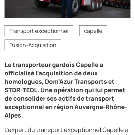
Avec l'acquisition de Dom'Azur et de STDR-TEDL, Jean-
Transport exceptionnel
capelle
Daniel Capelle dirige une entité employant près de 2
000 salariés et opérant 1 300 tracteurs.
Fusion-Acquisition
Crédit photo Capelle
Le transporteur gardois Capelle a
officialisé l’acquisition de deux
homologues, Dom’Azur Transports et
STDR-TEDL. Une opération qui lui permet
de consolider ses actifs de transport
exceptionnel en région Auvergne-Rhône-
Alpes.
L’expert du transport exceptionnel Capelle a