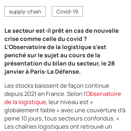
Les stocks et les taux de ruptures sont revenus à leur
supply-chain
Covid-19
niveau d’avant-Covid.
Crédit photo Barjane
Le secteur est-il prêt en cas de nouvelle
crise comme celle du covid ?
L’Observatoire de la logistique s'est
penché sur le sujet au cours de la
présentation du bilan du secteur, le 28
janvier à Paris-La Défense.
Les stocks baissent de façon continue
depuis 2021 en France. Selon l'
Observatoire
de la logistique
, leur niveau est «
globalement faible » avec une couverture d’à
peine 10 jours, tous secteurs confondus. «
Les chaînes logistiques ont retrouvé un