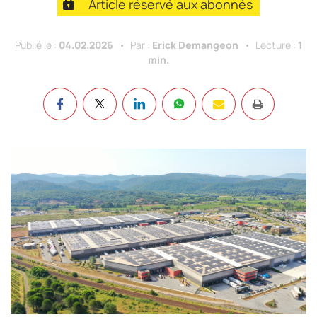
Article réservé aux abonnés
Publié le :
04.02.2026
Par :
Erick Demangeon
Lecture :
1
min.