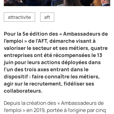
La société TVE Logistique (03) a été distinguée dans la
attractivite
aft
catégorie « Découverte des métiers ».
Crédit photo Gwenaëlle Ily
Pour la 5e édition des « Ambassadeurs de
l’emploi » de l’AFT, démarche visant à
valoriser le secteur et ses métiers, quatre
entreprises ont été récompensées le 13
juin pour leurs actions déployées dans
l’un des trois axes entrant dans le
dispositif : faire connaître les métiers,
agir sur le recrutement, fidéliser ses
collaborateurs.
Depuis la création des « Ambassadeurs de
l’emploi » en 2019, portée à l’origine par cinq