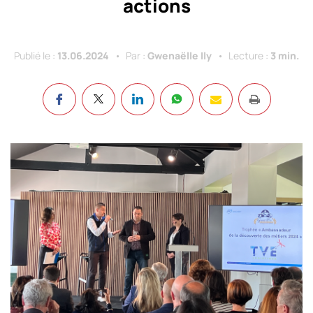
actions
Publié le :
13.06.2024
Par :
Gwenaëlle Ily
Lecture :
3 min.