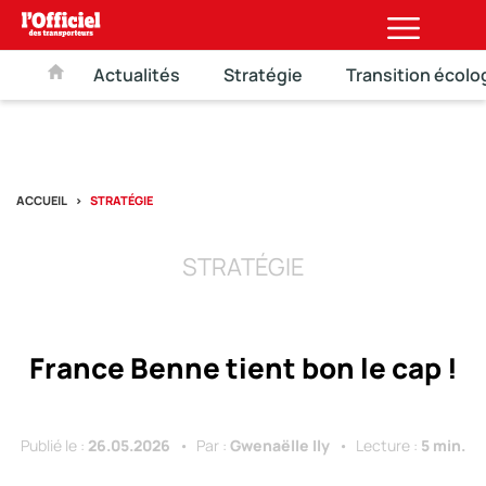
Actualités
Stratégie
Transition écolo
ACCUEIL
STRATÉGIE
STRATÉGIE
France Benne tient bon le cap !
Publié le :
26.05.2026
Par :
Gwenaëlle Ily
Lecture :
5 min.