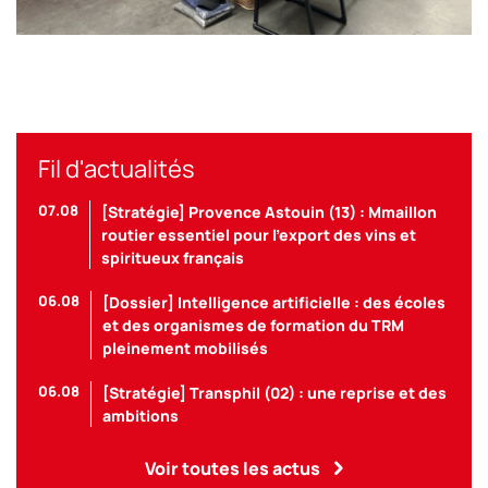
Le forum des partenaires a été l’occasion d’un moment
d’échanges entre fournisseurs de solutions et matériels et
adhérents France Benne.
Crédit photo : Gwenaëlle Ily
Fil d'actualités
07.08
[Stratégie] Provence Astouin (13) : Mmaillon
routier essentiel pour l’export des vins et
spiritueux français
06.08
[Dossier] Intelligence artificielle : des écoles
et des organismes de formation du TRM
pleinement mobilisés
06.08
[Stratégie] Transphil (02) : une reprise et des
ambitions
Voir toutes les actus