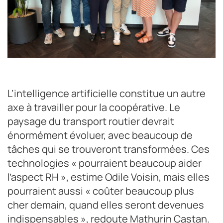
Entourant au centre Geneviève Gibiard, secrétaire générale,
et Patrice Fontan, président du groupement et président des
L’intelligence artificielle constitue un autre
Transports Fontan, le bureau est composé de Christian
Poublan (Bigorre Services), Mathurin Castan (sociétés TIT,
axe à travailler pour la coopérative. Le
TAF et TZP), Odile Benoît (Transports Blondel-Voisin), et
paysage du transport routier devrait
Christian Colinet (Transports Colinet).
énormément évoluer, avec beaucoup de
Crédit photo : Gwenaëlle Ily
tâches qui se trouveront transformées. Ces
technologies « pourraient beaucoup aider
l’aspect RH », estime Odile Voisin, mais elles
pourraient aussi « coûter beaucoup plus
cher demain, quand elles seront devenues
indispensables », redoute Mathurin Castan.