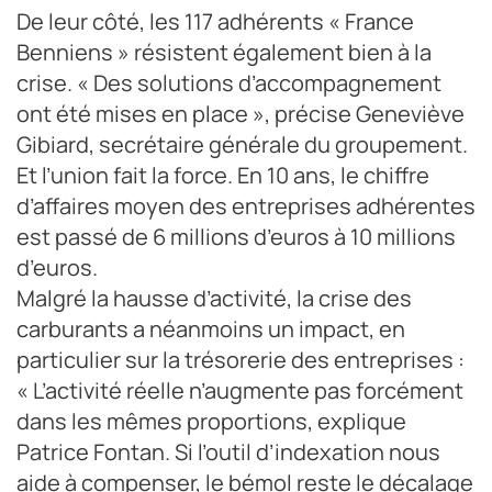
De leur côté, les 117 adhérents « France
carburant, outil de communication partagé, assurance
flotte…
Benniens » résistent également bien à la
Crédit photo : Gwenaëlle Ily
crise. « Des solutions d’accompagnement
ont été mises en place », précise Geneviève
Gibiard, secrétaire générale du groupement.
Et l’union fait la force. En 10 ans, le chiffre
d’affaires moyen des entreprises adhérentes
est passé de 6 millions d’euros à 10 millions
d’euros.
Malgré la hausse d’activité, la crise des
carburants a néanmoins un impact, en
particulier sur la trésorerie des entreprises :
« L’activité réelle n’augmente pas forcément
dans les mêmes proportions, explique
Patrice Fontan. Si l’outil d’indexation nous
aide à compenser, le bémol reste le décalage