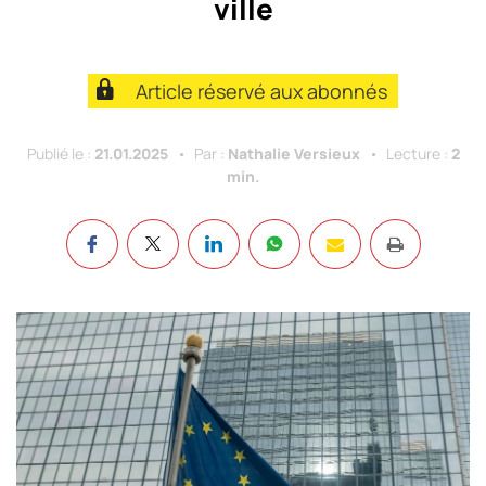
ville
Article réservé aux abonnés
Publié le :
21.01.2025
Par :
Nathalie Versieux
Lecture :
2
min.