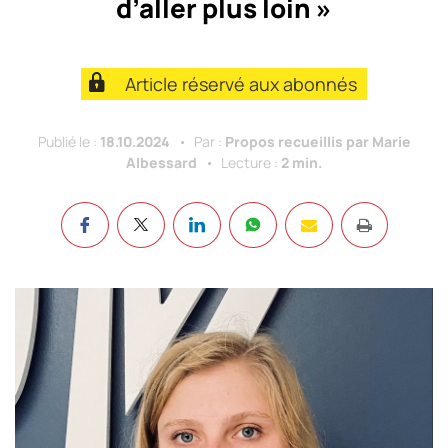
d’aller plus loin »
Article réservé aux abonnés
Publié le :
18.10.2024
Par :
Propos recueillis par Marie
Albessard
Lecture :
2 min.