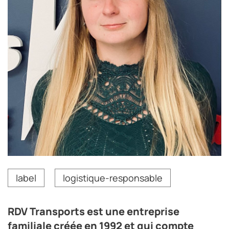
Marine Dufrenne est responsable QSE chez RDV
label
logistique-responsable
Transports.
Crédit photo DR
RDV Transports est une entreprise
familiale créée en 1992 et qui compte