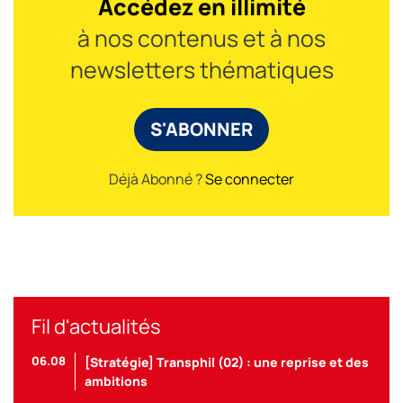
Accédez en illimité
à nos contenus et à nos
newsletters thématiques
S'ABONNER
Déjà Abonné ?
Se connecter
Fil d'actualités
06.08
[Stratégie] Transphil (02) : une reprise et des
ambitions