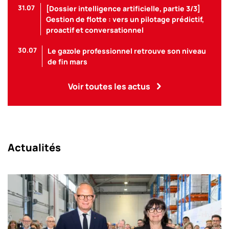
31.07
[Dossier intelligence artificielle, partie 3/3]
Gestion de flotte : vers un pilotage prédictif,
proactif et conversationnel
30.07
Le gazole professionnel retrouve son niveau
de fin mars
Voir toutes les actus
Actualités