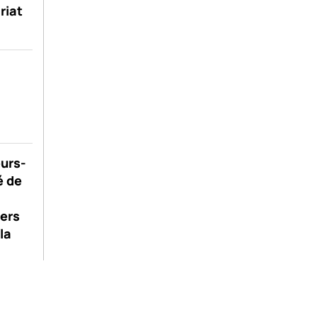
riat
eurs-
é de
ers
la