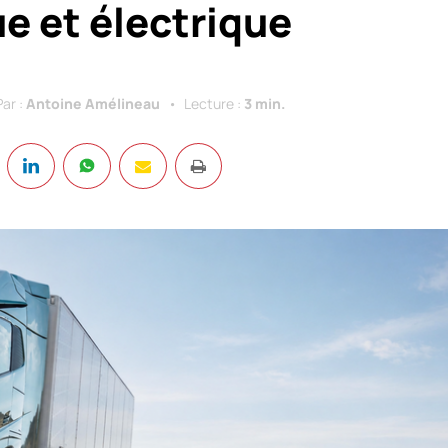
e et électrique
Par :
Antoine Amélineau
Lecture :
3 min.