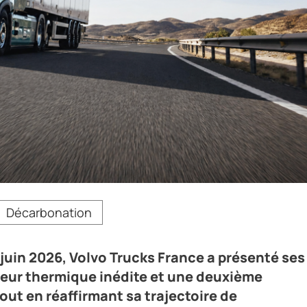
olvo Trucks France a présenté ses nouveautés 2026, une platefo
Décarbonation
n de véhicules électriques, tout en réaffirmant sa trajectoire 
juin 2026, Volvo Trucks France a présenté ses
eur thermique inédite et une deuxième
out en réaffirmant sa trajectoire de