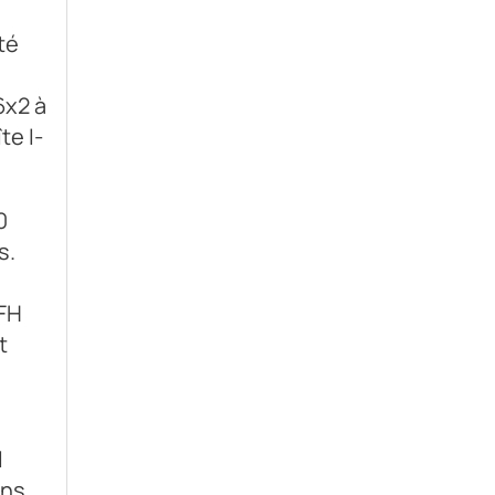
té
6x2 à
te I-
0
s.
 FH
t
l
ins