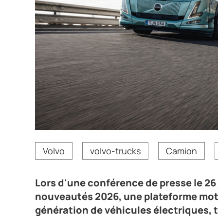
Lors d'une conférence de presse le 26 juin 2026, V
Volvo
volvo-trucks
Camion
moteur thermique inédite et une deuxième génératio
décarbonation et sa place de numéro un européen.
Crédit photo Volvo Trucks
Lors d'une conférence de presse le 26 
nouveautés 2026, une plateforme mot
génération de véhicules électriques, t