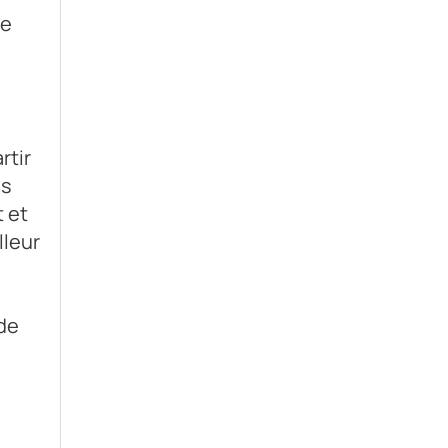
de
rtir
és
 et
lleur
 de