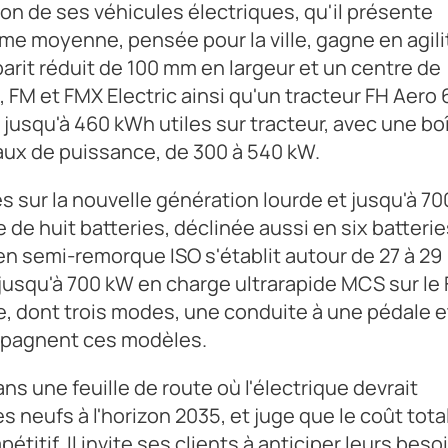
on de ses véhicules électriques, qu'il présente
me moyenne, pensée pour la ville, gagne en agili
arit réduit de 100 mm en largeur et un centre de
 FM et FMX Electric ainsi qu'un tracteur FH Aero 
usqu'à 460 kWh utiles sur tracteur, avec une boî
veaux de puissance, de 300 à 540 kW.
s sur la nouvelle génération lourde et jusqu'à 70
 de huit batteries, déclinée aussi en six batterie
 en semi-remorque ISO s'établit autour de 27 à 29
jusqu'à 700 kW en charge ultrarapide MCS sur le
e, dont trois modes, une conduite à une pédale e
mpagnent ces modèles.
s une feuille de route où l'électrique devrait
 neufs à l'horizon 2035, et juge que le coût tota
titif. Il invite ses clients à anticiper leurs beso