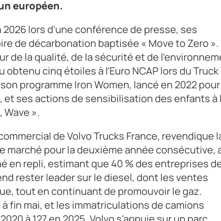
 un européen.
in 2026 lors d'une conférence de presse, ses
oire de décarbonation baptisée « Move to Zero ».
r de la qualité, de la sécurité et de l'environnem
u obtenu cinq étoiles à l'Euro NCAP lors du Truck
ant son programme Iron Women, lancé en 2022 pour
 et ses actions de sensibilisation des enfants à 
, Wave ».
r commercial de Volvo Trucks France, revendique l
de marché pour la deuxième année consécutive, 
ché en repli, estimant que 40 % des entreprises d
nd rester leader sur le diesel, dont les ventes
ue, tout en continuant de promouvoir le gaz.
% à fin mai, et les immatriculations de camions
2020 à 127 en 2025. Volvo s'appuie sur un parc