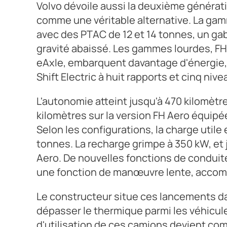
Volvo dévoile aussi la deuxième générati
comme une véritable alternative. La gam
avec des PTAC de 12 et 14 tonnes, un gab
gravité abaissé. Les gammes lourdes, FH,
eAxle, embarquent davantage d'énergie, j
Shift Electric à huit rapports et cinq ni
L'autonomie atteint jusqu'à 470 kilomètre
kilomètres sur la version FH Aero équipée
Selon les configurations, la charge utile
tonnes. La recharge grimpe à 350 kW, et 
Aero. De nouvelles fonctions de conduit
une fonction de manœuvre lente, acco
Le constructeur situe ces lancements dan
dépasser le thermique parmi les véhicules
d'utilisation de ces camions devient compé