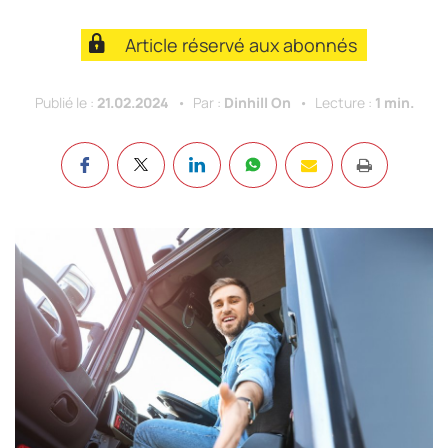
Article réservé aux abonnés
Publié le :
21.02.2024
Par :
Dinhill On
Lecture :
1 min.