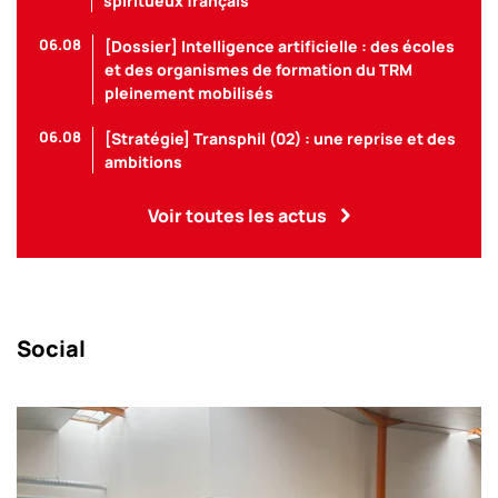
spiritueux français
06.08
[Dossier] Intelligence artificielle : des écoles
et des organismes de formation du TRM
pleinement mobilisés
06.08
[Stratégie] Transphil (02) : une reprise et des
ambitions
Voir toutes les actus
Social