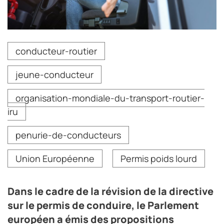
Dans le cadre de la révision de la directive européenne
conducteur-routier
du permis de conduire, la Commission TRAN du
Parlement européen propose de faciliter l'accès des
jeune-conducteur
jeunes au métier de conducteur routier.
Crédit photo DR
organisation-mondiale-du-transport-routier-
iru
penurie-de-conducteurs
Union Européenne
Permis poids lourd
Dans le cadre de la révision de la directive
sur le permis de conduire, le Parlement
européen a émis des propositions