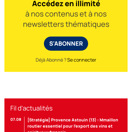
Accédez en illimité
à nos contenus et à nos
newsletters thématiques
S'ABONNER
Déjà Abonné ?
Se connecter
Fil d'actualités
07.08
[Stratégie] Provence Astouin (13) : Mmaillon
routier essentiel pour l’export des vins et