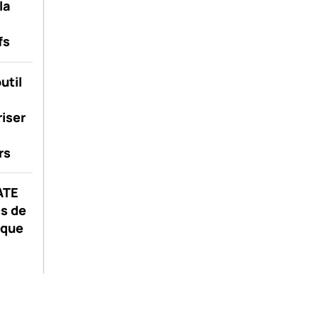
la
fs
util
riser
rs
GATE
s de
ique