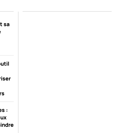
t sa
e
util
riser
rs
s :
aux
oindre