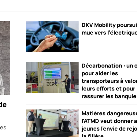
DKV Mobility poursui
mue vers l’électriqu
Décarbonation : un o
pour aider les
transporteurs à valo
leurs efforts et pour
rassurer les banquie
de
Matières dangereuse
l'ATMD veut donner 
nes
jeunes l'envie de rej
la filière