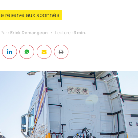
cle réservé aux abonnés
Par :
Erick Demangeon
Lecture :
3 min.