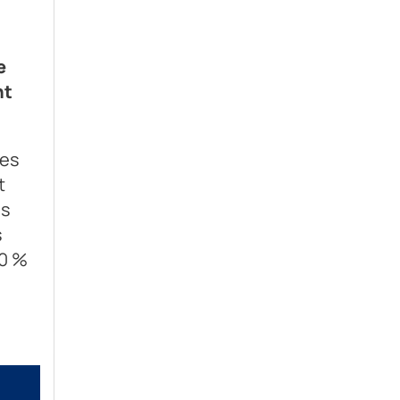
e
nt
les
t
es
s
50 %