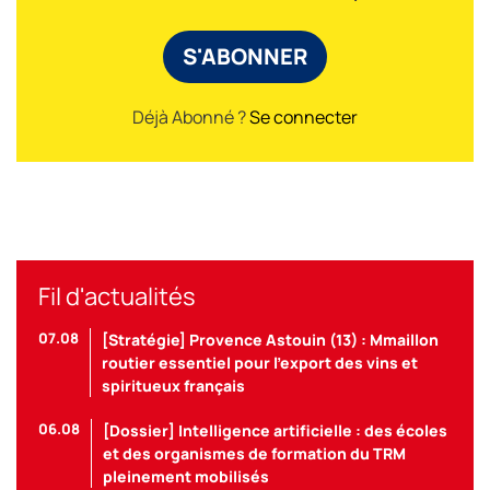
S'ABONNER
Déjà Abonné ?
Se connecter
Fil d'actualités
07.08
[Stratégie] Provence Astouin (13) : Mmaillon
routier essentiel pour l’export des vins et
spiritueux français
06.08
[Dossier] Intelligence artificielle : des écoles
et des organismes de formation du TRM
pleinement mobilisés