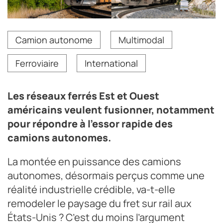
Le projet de fusion entre Union Pacific et Norfolk
Camion autonome
Multimodal
Southern vise à créer en 2027 le premier réseau
ferroviaire de fret reliant directement les côtes Est et
Ferroviaire
International
Ouest des États-Unis.
Crédit photo DR
Les réseaux ferrés Est et Ouest
américains veulent fusionner, notamment
pour répondre à l’essor rapide des
camions autonomes.
La montée en puissance des camions
autonomes, désormais perçus comme une
réalité industrielle crédible, va-t-elle
remodeler le paysage du fret sur rail aux
États-Unis ? C’est du moins l’argument