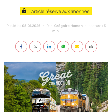
Article réservé aux abonnés
Publié le :
08.01.2026
Par :
Grégoire Hamon
Lecture :
3
min.