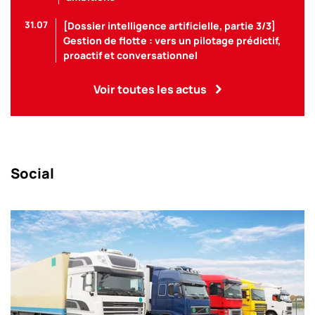
31.07
[Dossier intelligence artificielle, partie 3/3]
Gestion de flotte : vers un pilotage prédictif,
proactif et conversationnel
Voir toutes les actus
Social