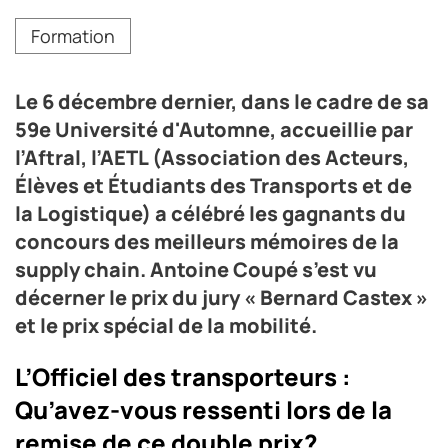
Antoine Coupé (troisième de gauche à droite) lors de la
Formation
célébration des gagnants du meilleur mémoire de la
supply chain
Crédit photo DR
Le 6 décembre dernier, dans le cadre de sa
59e Université d'Automne, accueillie par
l’Aftral, l’AETL (Association des Acteurs,
Élèves et Étudiants des Transports et de
la Logistique) a célébré les gagnants du
concours des meilleurs mémoires de la
supply chain. Antoine Coupé s’est vu
décerner le prix du jury « Bernard Castex »
et le prix spécial de la mobilité.
L’Officiel des transporteurs :
Qu’avez-vous ressenti lors de la
remise de ce double prix?