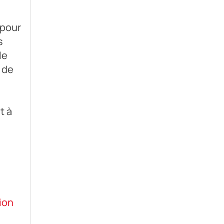
 pour
s
le
 de
t à
nion