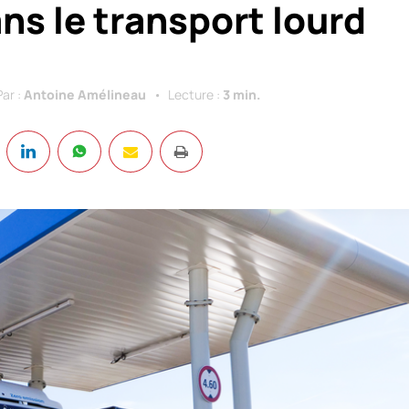
ns le transport lourd
Par :
Antoine Amélineau
Lecture :
3 min.