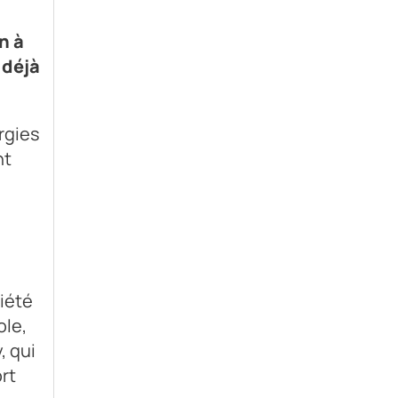
n à
 déjà
rgies
nt
iété
ole,
, qui
rt